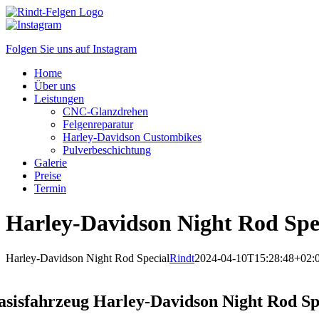
Zum
Inhalt
springen
Folgen Sie uns auf Instagram
Home
Über uns
Leistungen
CNC-Glanzdrehen
Felgenreparatur
Harley-Davidson Custombikes
Pulverbeschichtung
Galerie
Preise
Termin
Harley-Davidson Night Rod Spe
Harley-Davidson Night Rod Special
Rindt
2024-04-10T15:28:48+02:
asisfahrzeug Harley-Davidson Night Rod Sp