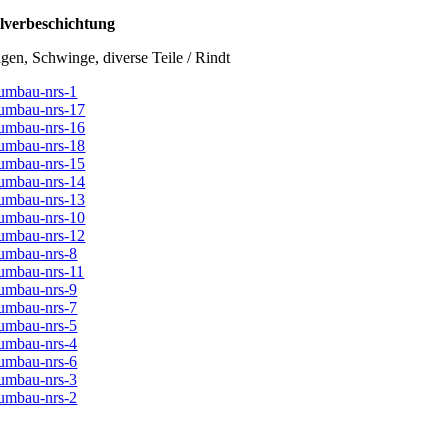
lverbeschichtung
lgen, Schwinge, diverse Teile / Rindt