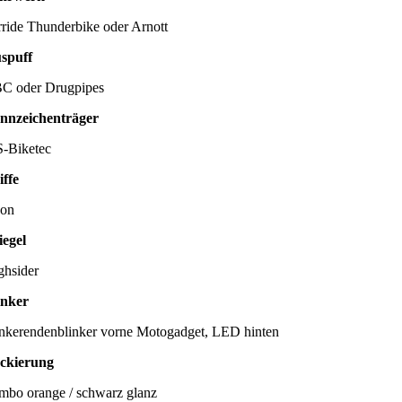
rride Thunderbike oder Arnott
spuff
C oder Drugpipes
nnzeichenträger
-Biketec
iffe
on
iegel
ghsider
inker
nkerendenblinker vorne Motogadget, LED hinten
ckierung
mbo orange / schwarz glanz