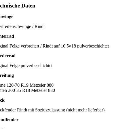
chnische Daten
hwinge
eitreifenschwinge / Rindt
nterrad
iginal Felge verbreitert / Rindt auf 10,5×18 pulverbeschichtet
rderrad
iginal Felge pulverbeschichtet
reifung
rne 120-70 R19 Metzeler 880
nten 300-35 R18 Metzeler 880
ck
ckfender Rindt mit Soziuszulassung (nicht mehr lieferbar)
ontfender