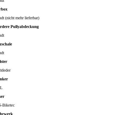
ndt
rbox
dt (nicht mehr lieferbar)
rdere Pullyabdeckung
ndt
tzschale
ndt
lster
htleder
nker
SL
ser
-Biketec
hrwerk